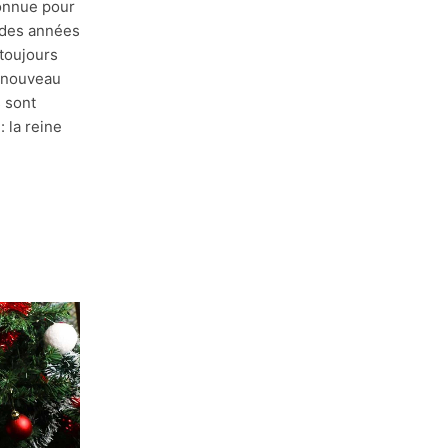
onnue pour
 des années
 toujours
e nouveau
s sont
 la reine