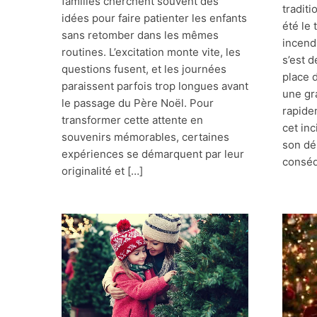
familles cherchent souvent des
traditi
idées pour faire patienter les enfants
été le
sans retomber dans les mêmes
incend
routines. L’excitation monte vite, les
s’est 
questions fusent, et les journées
place 
paraissent parfois trop longues avant
une gr
le passage du Père Noël. Pour
rapide
transformer cette attente en
cet in
souvenirs mémorables, certaines
son dé
expériences se démarquent par leur
consé
originalité et […]