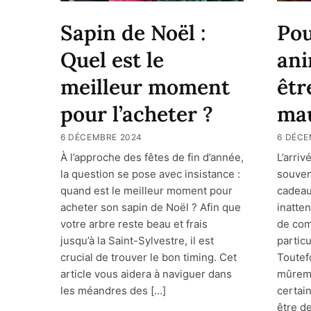
Pou
Sapin de Noël :
ani
Quel est le
êtr
meilleur moment
mau
pour l’acheter ?
6 DÉCE
6 DÉCEMBRE 2024
L’arriv
À l’approche des fêtes de fin d’année,
souven
la question se pose avec insistance :
cadeau
quand est le meilleur moment pour
inatte
acheter son sapin de Noël ? Afin que
de co
votre arbre reste beau et frais
partic
jusqu’à la Saint-Sylvestre, il est
Toutefo
crucial de trouver le bon timing. Cet
mûreme
article vous aidera à naviguer dans
certain
les méandres des […]
être de