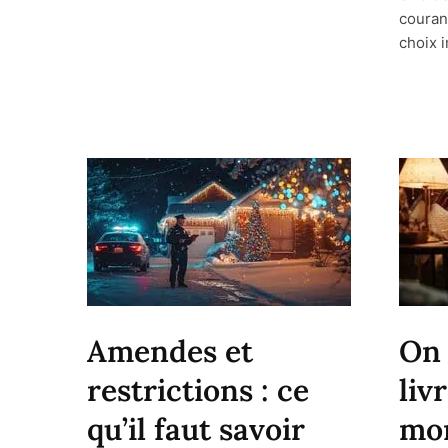
courant
choix i
Amendes et
On 
restrictions : ce
liv
qu’il faut savoir
mon