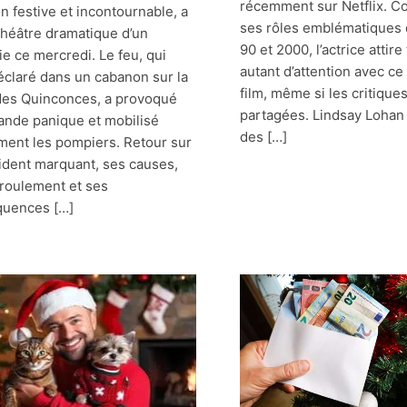
récemment sur Netflix. C
on festive et incontournable, a
ses rôles emblématiques
 théâtre dramatique d’un
90 et 2000, l’actrice attire
ie ce mercredi. Le feu, qui
autant d’attention avec c
déclaré dans un cabanon sur la
film, même si les critique
des Quinconces, a provoqué
partagées. Lindsay Lohan :
ande panique et mobilisé
des […]
ment les pompiers. Retour sur
cident marquant, ses causes,
roulement et ses
quences […]