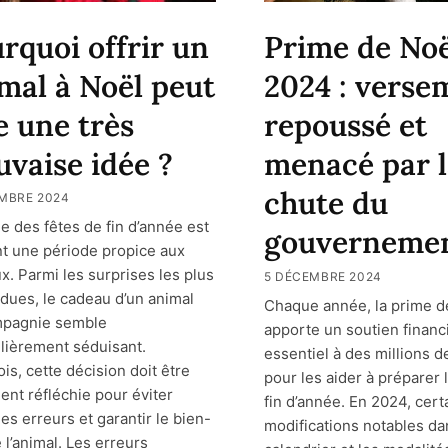
rquoi offrir un
Prime de Noë
mal à Noël peut
2024 : verse
e une très
repoussé et
vaise idée ?
menacé par l
chute du
MBRE 2024
ée des fêtes de fin d’année est
gouverneme
t une période propice aux
x. Parmi les surprises les plus
5 DÉCEMBRE 2024
ndues, le cadeau d’un animal
Chaque année, la prime d
mpagnie semble
apporte un soutien financ
ulièrement séduisant.
essentiel à des millions d
is, cette décision doit être
pour les aider à préparer 
nt réfléchie pour éviter
fin d’année. En 2024, cert
es erreurs et garantir le bien-
modifications notables da
 l’animal. Les erreurs