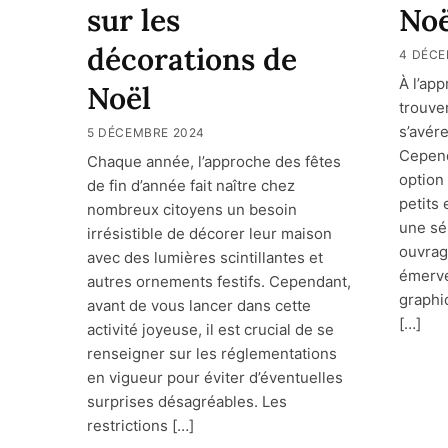
sur les
Noë
décorations de
4 DÉCE
À l’ap
Noël
trouve
s’avér
5 DÉCEMBRE 2024
Cepend
Chaque année, l’approche des fêtes
option
de fin d’année fait naître chez
petits 
nombreux citoyens un besoin
une sé
irrésistible de décorer leur maison
ouvrag
avec des lumières scintillantes et
émerve
autres ornements festifs. Cependant,
graphi
avant de vous lancer dans cette
[…]
activité joyeuse, il est crucial de se
renseigner sur les réglementations
en vigueur pour éviter d’éventuelles
surprises désagréables. Les
restrictions […]