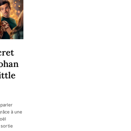
cret
Lohan
ttle
 parler
 grâce à une
oël
 sortie