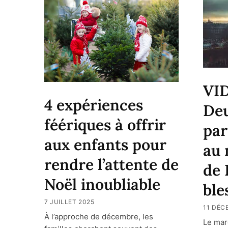
VI
4 expériences
Deu
féériques à offrir
par
aux enfants pour
au 
rendre l’attente de
de 
Noël inoubliable
ble
7 JUILLET 2025
11 DÉC
À l’approche de décembre, les
Le mar