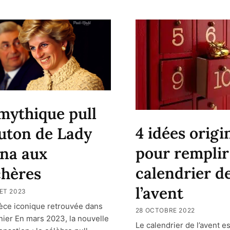
mythique pull
4 idées origi
uton de Lady
pour remplir
na aux
calendrier d
hères
l’avent
LET 2023
èce iconique retrouvée dans
28 OCTOBRE 2022
nier En mars 2023, la nouvelle
Le calendrier de l’avent e