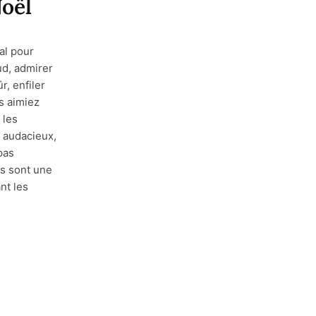
Noël
al pour
ud, admirer
r, enfiler
s aimiez
 les
 audacieux,
pas
ls sont une
nt les
]