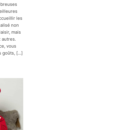
mbreuses
eilleures
cueillir les
éalisé non
aisir, mais
x autres.
ce, vous
 goûts, […]