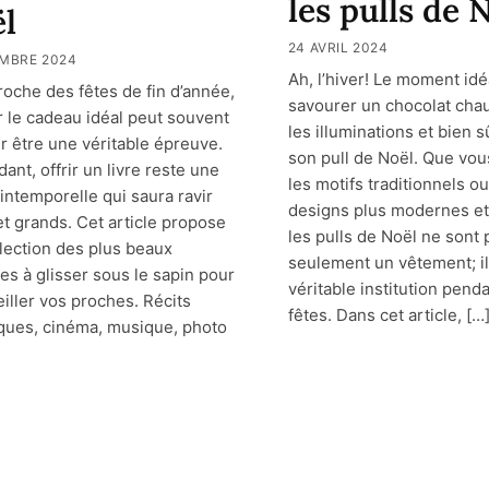
les pulls de 
l
24 AVRIL 2024
MBRE 2024
Ah, l’hiver! Le moment idé
proche des fêtes de fin d’année,
savourer un chocolat cha
r le cadeau idéal peut souvent
les illuminations et bien sû
er être une véritable épreuve.
son pull de Noël. Que vou
ant, offrir un livre reste une
les motifs traditionnels ou
 intemporelle qui saura ravir
designs plus modernes et
et grands. Cet article propose
les pulls de Noël ne sont 
lection des plus beaux
seulement un vêtement; i
es à glisser sous le sapin pour
véritable institution penda
iller vos proches. Récits
fêtes. Dans cet article, […
ques, cinéma, musique, photo