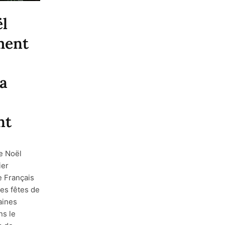
l
ment
a
nt
e Noël
ier
e Français
les fêtes de
aines
ns le