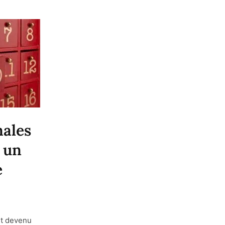
nales
 un
e
st devenu