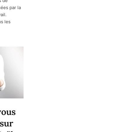
s de
ées par la
ail.
s les
vous
 sur