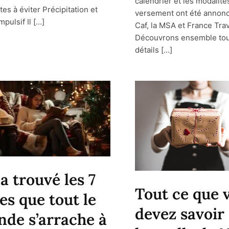
calendrier et les modalité
es à éviter Précipitation et
versement ont été annonc
mpulsif Il […]
Caf, la MSA et France Trav
Découvrons ensemble tou
détails […]
a trouvé les 7
Tout ce que 
res que tout le
devez savoir
de s’arrache à