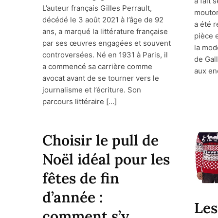
a fait 
L’auteur français Gilles Perrault,
mouton
décédé le 3 août 2021 à l’âge de 92
a été 
ans, a marqué la littérature française
pièce 
par ses œuvres engagées et souvent
la mod
controversées. Né en 1931 à Paris, il
de Gal
a commencé sa carrière comme
aux en
avocat avant de se tourner vers le
journalisme et l’écriture. Son
parcours littéraire […]
Choisir le pull de
Noël idéal pour les
fêtes de fin
d’année :
Les
comment s’y