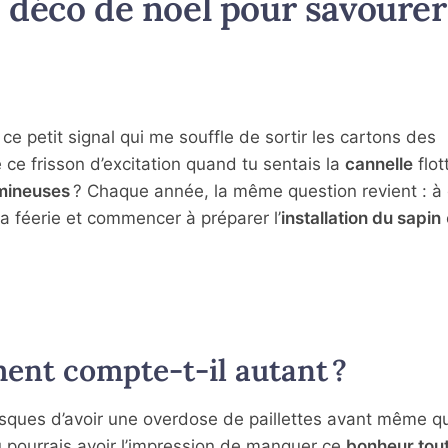
déco de noël pour savourer 
t ce petit signal qui me souffle de sortir les cartons des
e ce frisson d’excitation quand tu sentais la
cannelle
flot
umineuses
? Chaque année, la même question revient : à 
la féerie et commencer à préparer l’
installation du sapin
ent compte-t-il autant ?
isques d’avoir une overdose de paillettes avant même q
u pourrais avoir l’impression de manquer ce
bonheur tou