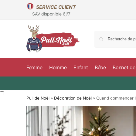
SERVICE CLIENT
SAV disponible 6j/7
Femme
Homme
Enfant
Bébé
Bonnet de
Pull de Noël
»
Décoration de Noël
»
Quand commencer les