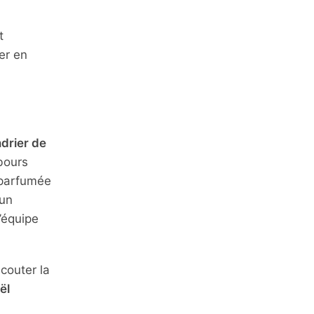
t
er en
drier de
bours
e parfumée
 un
’équipe
couter la
ël