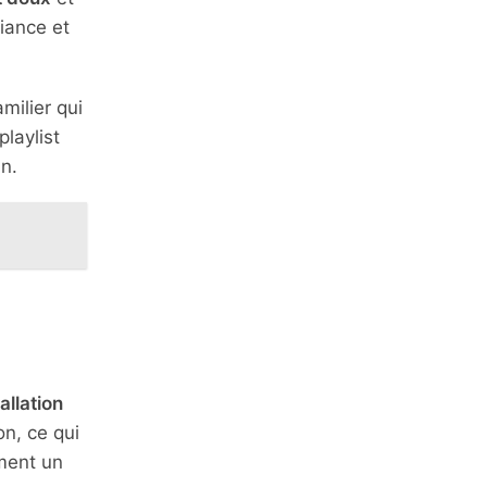
iance et
amilier qui
playlist
n.
allation
on, ce qui
ment un