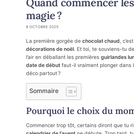
Quand commencer les 
magie ?
8 OCTOBRE 2025
La première gorgée de
chocolat chaud
, c’es
décorations de noël
. Et toi, te souviens-tu d
l’air en déballant les premières
guirlandes l
date de début
faut-il vraiment plonger dans 
déco partout ?
Sommaire
Pourquoi le choix du mom
Commencer trop tôt, certains diront que tu r
calendrier de l’avent
ne débute. Trop tard, t