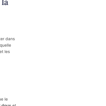
la
ter dans
quelle
et les
ue le
t doux
et