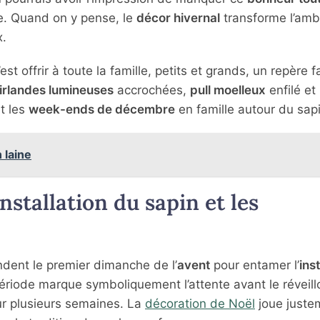
e. Quand on y pense, le
décor hivernal
transforme l’amb
x.
c’est offrir à toute la famille, petits et grands, un repère f
irlandes lumineuses
accrochées,
pull moelleux
enfilé et 
t les
week-ends de décembre
en famille autour du sapi
 laine
installation du sapin et les
dent le premier dimanche de l’
avent
pour entamer l’
inst
période marque symboliquement l’attente avant le réveill
ur plusieurs semaines. La
décoration de Noël
joue juste