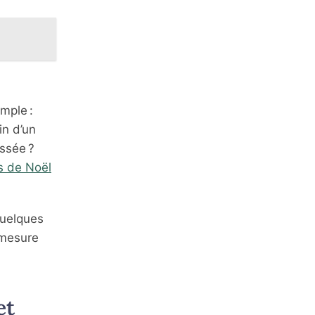
imple :
in d’un
ssée ?
s de Noël
quelques
 mesure
et