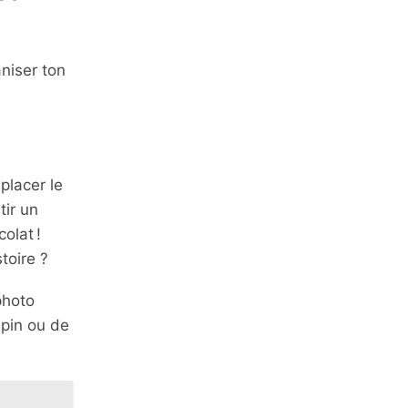
niser ton
 placer le
tir un
olat !
toire ?
photo
 pin ou de