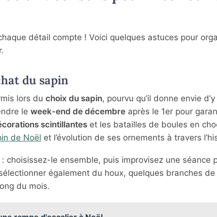
 chaque détail compte ! Voici quelques astuces pour orga
r.
chat du sapin
ermis lors du
choix du sapin
, pourvu qu’il donne envie d’y
endre le
week-end de décembre
après le 1er pour garan
corations scintillantes
et les batailles de boules en choc
pin de Noël
et l’évolution de ses ornements à travers l’his
al : choisissez-le ensemble, puis improvisez une séance 
r sélectionner également du houx, quelques branches de
long du mois.
une rampe d'escalier à Noël