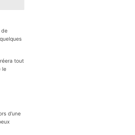
 de
 quelques
créera tout
 le
ors d’une
peux