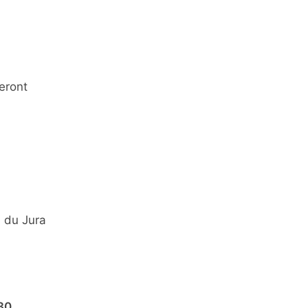
eront
l du Jura
30