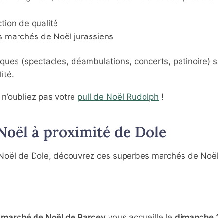
tion de qualité
es marchés de Noël jurassiens
iques (spectacles, déambulations, concerts, patinoire) s
ité.
, n’oubliez pas votre
pull de Noël Rudolph
!
oël à proximité de Dole
de Noël de Dole, découvrez ces superbes marchés de Noë
e
marché de Noël de Parcey
vous accueille le
dimanche 