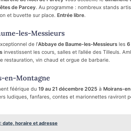
Fêtes de Parcey
. Au programme : nombreux stands arti
ion et buvette sur place.
Entrée libre
.
Baume-les-Messieurs
ceptionnel de l’
Abbaye de Baume-les-Messieurs
les
6
s
investissent les cours, salles et l’allée des Tilleuls. A
e restauration, vin chaud et orgue de barbarie.
ns-en-Montagne
ment féérique du
19 au 21 décembre 2025
à
Moirans-en
rs ludiques, fanfares, contes et marionnettes raviront pe
 date, horaire et adresse