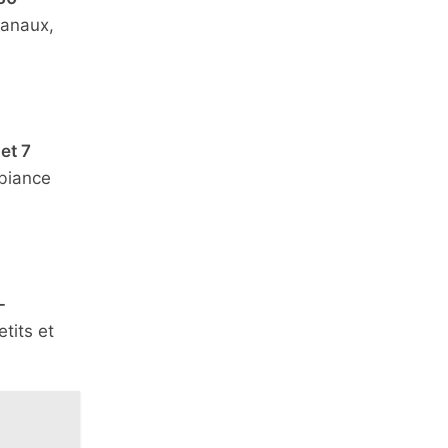
sanaux,
 et 7
mbiance
-
tits et