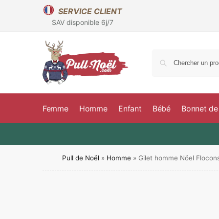
SERVICE CLIENT
SAV disponible 6j/7
Femme
Homme
Enfant
Bébé
Bonnet de
Pull de Noël
»
Homme
»
Gilet homme Nöel Flocon