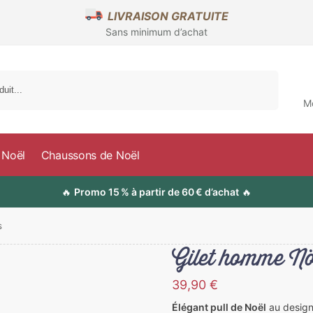
LIVRAISON GRATUITE
Sans minimum d’achat
Recherche
M
 Noël
Chaussons de Noël
🔥
Promo 15 % à partir de 60 € d’achat
🔥
s
Gilet homme Nö
39,90
€
Élégant pull de Noël
au design 