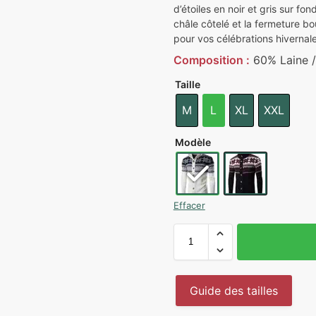
d’étoiles en noir et gris sur fo
châle côtelé et la fermeture b
pour vos célébrations hivernale
Composition :
60% Laine /
Taille
M
L
XL
XXL
Modèle
Effacer
Guide des tailles