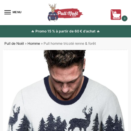
MENU
0
🔥
Promo 15 % à partir de 60 € d’achat
🔥
Pull de Noël
»
Homme
»
Pull homme tricoté renne & forêt