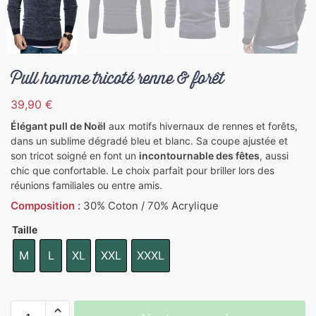
Pull homme tricoté renne & forêt
39,90
€
Élégant pull de Noël
aux motifs hivernaux de rennes et forêts,
dans un sublime dégradé bleu et blanc. Sa coupe ajustée et
son tricot soigné en font un
incontournable des fêtes
, aussi
chic que confortable. Le choix parfait pour briller lors des
réunions familiales ou entre amis.
Composition :
30% Coton / 70% Acrylique
Taille
M
L
XL
XXL
XXXL