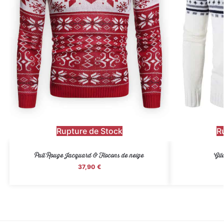
Rupture de Stock
R
Pull Rouge Jacquard & Flocons de neige
Gil
37,90
€