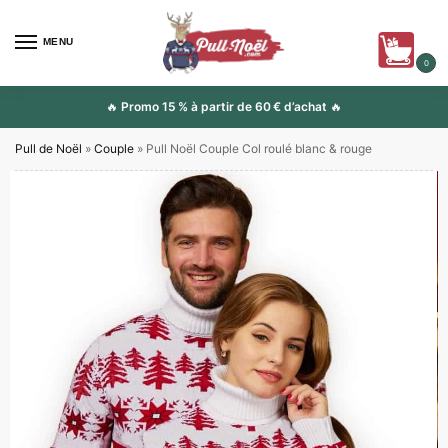
MENU
0
🔥
Promo 15 % à partir de 60 € d’achat
🔥
Pull de Noël
»
Couple
»
Pull Noël Couple Col roulé blanc & rouge