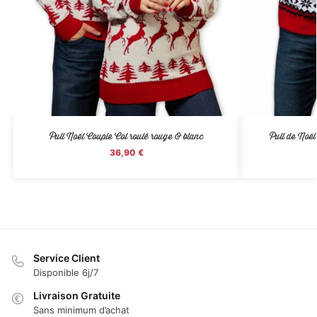
Pull Noël Couple Col roulé rouge & blanc
Pull de Noë
36,90
€
Service Client
Disponible 6j/7
Livraison Gratuite
Sans minimum d’achat