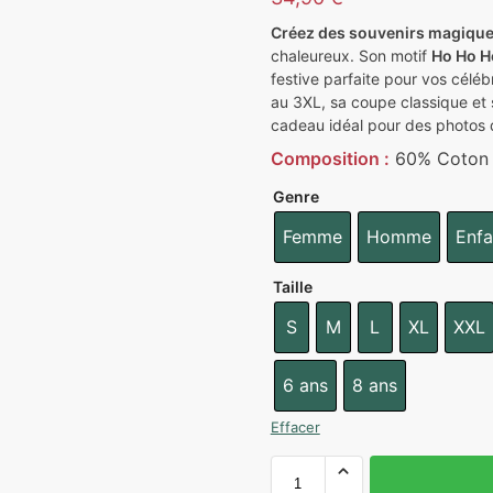
Créez des souvenirs magiqu
chaleureux. Son motif
Ho Ho H
festive parfaite pour vos céléb
au 3XL, sa coupe classique et 
cadeau idéal pour des photos 
Composition :
60% Coton 
Genre
Femme
Homme
Enfa
Taille
S
M
L
XL
XXL
6 ans
8 ans
Effacer