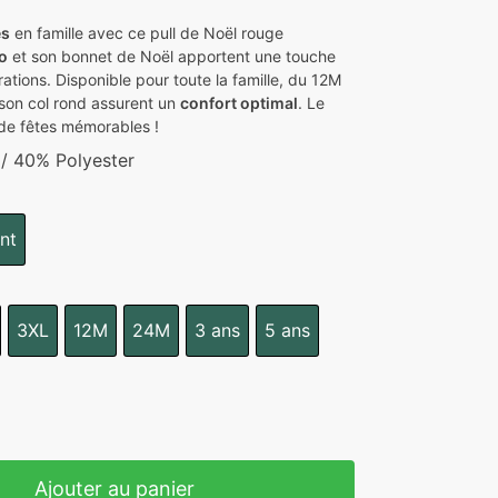
es
en famille avec ce pull de Noël rouge
o
et son bonnet de Noël apportent une touche
rations. Disponible pour toute la famille, du 12M
son col rond assurent un
confort optimal
. Le
de fêtes mémorables !
/ 40% Polyester
nt
3XL
12M
24M
3 ans
5 ans
Ajouter au panier