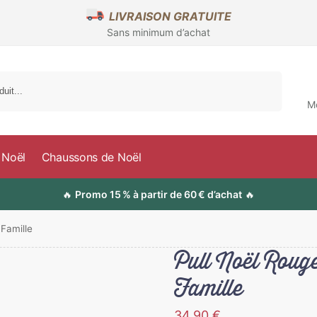
LIVRAISON GRATUITE
Sans minimum d’achat
Recherche
M
 Noël
Chaussons de Noël
🔥
Promo 15 % à partir de 60 € d’achat
🔥
Famille
Pull Noël Rou
Famille
34,90
€