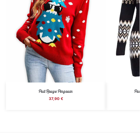
Pull Rouge Pingouin
Pul
37,90
€