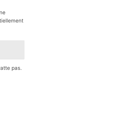
une
tiellement
atte pas.