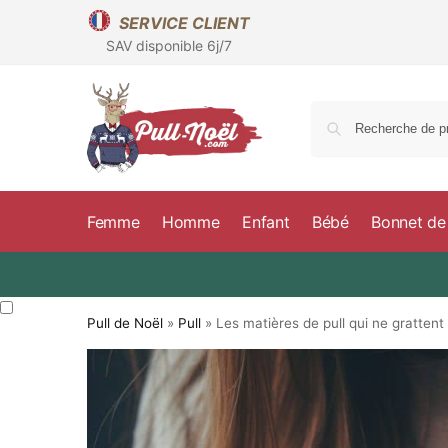
SERVICE CLIENT
SAV disponible 6j/7
Femme
Homme
Enfant
Bébé
Bonnet de
Pull de Noël
»
Pull
»
Les matières de pull qui ne grattent 