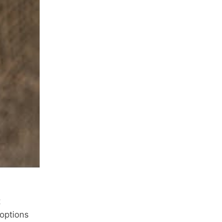
t
 options