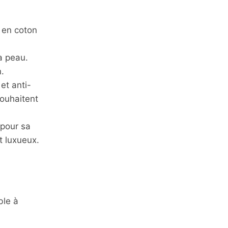
s en coton
a peau.
.
et anti-
souhaitent
 pour sa
t luxueux.
ble à