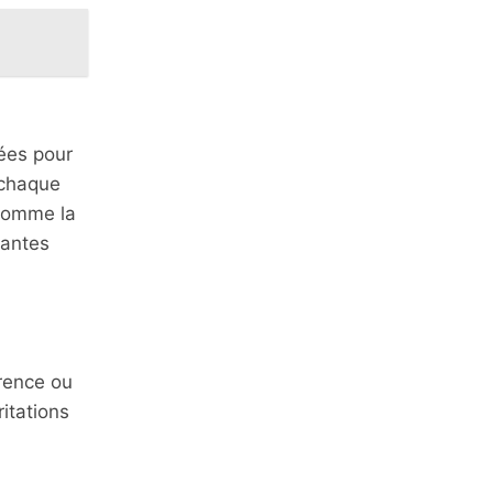
sées pour
 chaque
 comme la
tantes
arence ou
itations