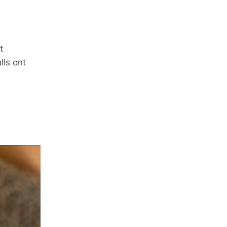
t
lls ont