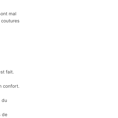
 sont mal
s coutures
t fait.
n confort.
i du
s de