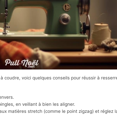
 à coudre, voici quelques conseils pour réussir à resserr
envers.
gles, en veillant à bien les aligner.
ux matières stretch (comme le point zigzag) et réglez l