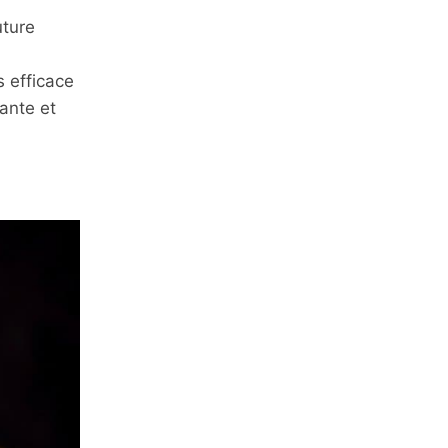
uture
s efficace
ante et