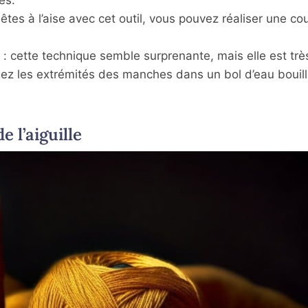
 êtes à l’aise avec cet outil, vous pouvez réaliser une co
: cette technique semble surprenante, mais elle est trè
gez les extrémités des manches dans un bol d’eau bouill
e l’aiguille