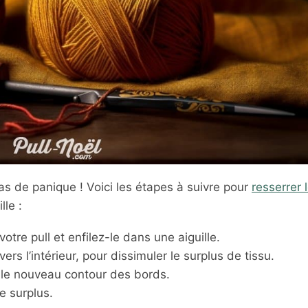
as de panique ! Voici les étapes à suivre pour
resserrer 
lle :
otre pull et enfilez-le dans une aiguille.
s l’intérieur, pour dissimuler le surplus de tissu.
r le nouveau contour des bords.
e surplus.