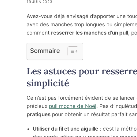
19 JUIN 2023
Avez-vous déjà envisagé d’apporter une tou
avec des manches trop longues ou simplement
comment
resserrer les manches d’un pull
, p
Sommaire
Les astuces pour resserre
simplicité
Ce n’est pas forcément évident de se lancer d
précieux
pull moche de Noël
. Pas d’inquiét
pratiques
pour obtenir un résultat parfait san
Utiliser du fil et une aiguille
: c’est la métho
des bords-côtes pour resserrer les manch