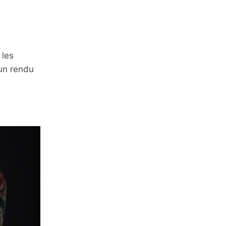
 les
 un rendu