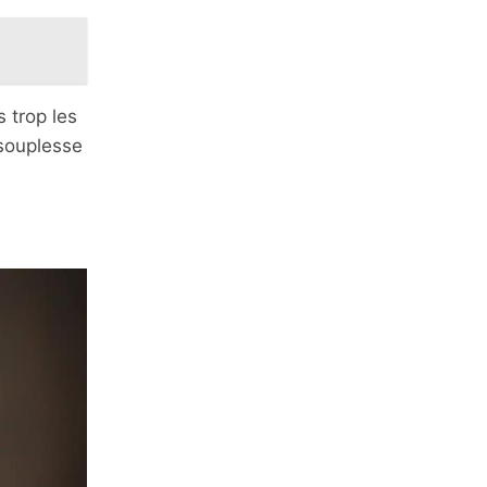
s trop les
 souplesse