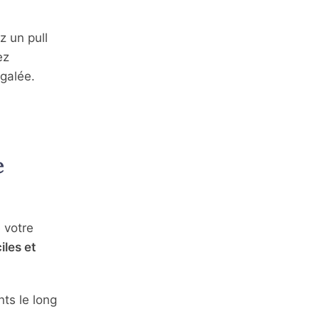
z un pull
ez
galée.
e
 votre
iles et
nts le long