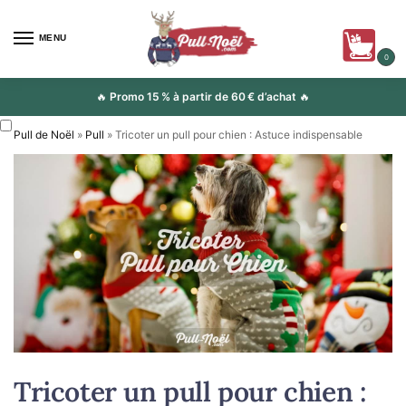
MENU
0
🔥
Promo 15 % à partir de 60 € d’achat
🔥
Pull de Noël
»
Pull
»
Tricoter un pull pour chien : Astuce indispensable
Tricoter un pull pour chien :