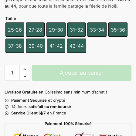
au 44
, pour que toute la famille partage la féerie de Noël.
Taille
25-26
27-28
29-30
31-32
33-34
35-36
37-38
39-40
41-42
43-44
Ajouter au panier
Livraison Gratuite
en Colissimo sans minimum d’achat !
Paiement Sécurisé
et crypté
14 Jours
satisfait ou remboursé
Service Client 6j/7
en France
Paiement 100% Sécurisé