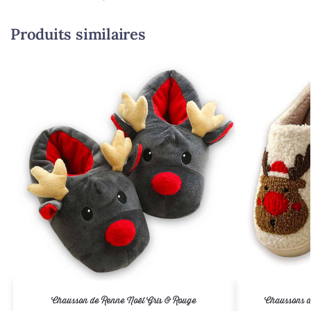
Produits similaires
Chausson de Renne Noël Gris & Rouge
Chaussons d