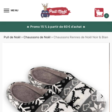
MENU
0
🔥
Promo 15 % à partir de 60 € d’achat
🔥
Pull de Noël
»
Chaussons de Noël
»
Chaussons Rennes de Noël Noir & Blanc