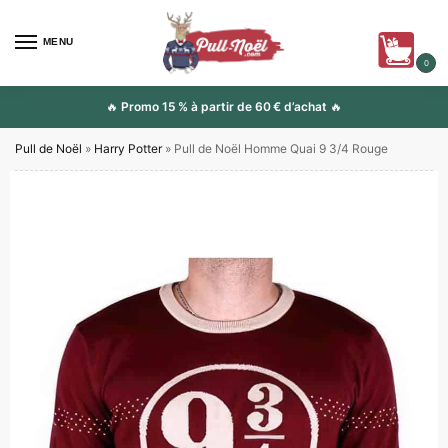
MENU
0
🔥
Promo 15 % à partir de 60 € d’achat
🔥
Pull de Noël
»
Harry Potter
»
Pull de Noël Homme Quai 9 3/4 Rouge