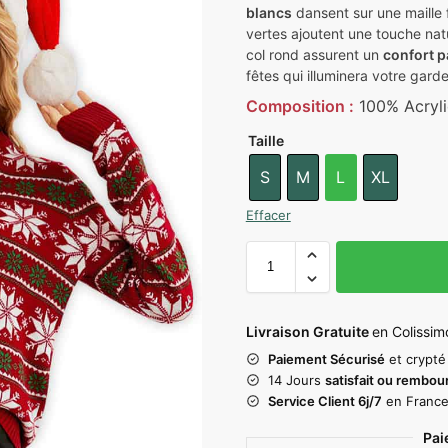
blancs
dansent sur une maille f
vertes ajoutent une touche nat
col rond assurent un
confort p
fêtes qui illuminera votre gard
Composition :
100% Acryl
Taille
S
M
L
XL
Effacer
Livraison Gratuite
en Colissim
Paiement Sécurisé
et crypté
14 Jours
satisfait ou rembou
Service Client 6j/7
en Franc
Pai