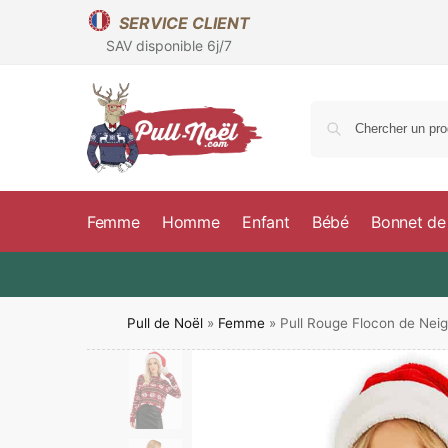
SERVICE CLIENT
SAV disponible 6j/7
Femme
Homme
Enfant
Bébé
Bonnet de
Pull de Noël
»
Femme
»
Pull Rouge Flocon de Nei