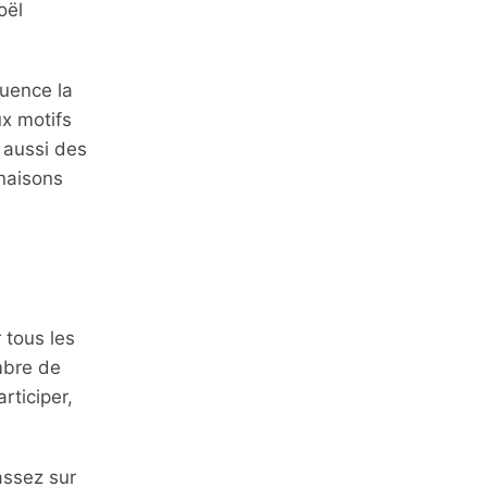
oël
uence la
ux motifs
e aussi des
inaisons
 tous les
mbre de
rticiper,
assez sur