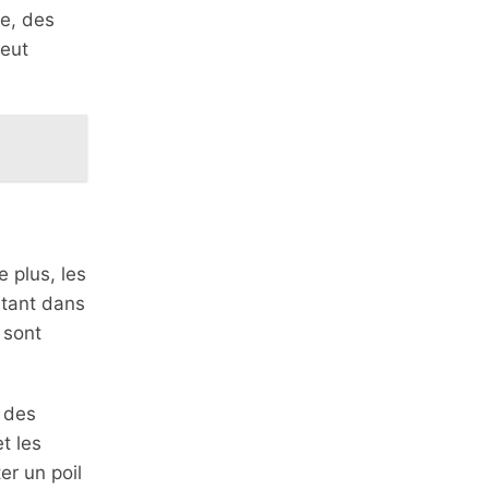
re, des
peut
e plus, les
stant dans
 sont
l des
t les
er un poil