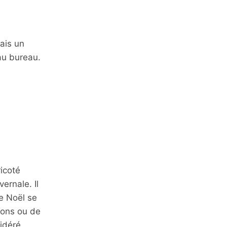
ais un
au bureau.
icoté
ernale. Il
e Noël se
pons ou de
sidéré