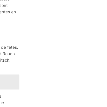
sont
entes en
 de fêtes.
 à Rouen.
itsch,
s
ue