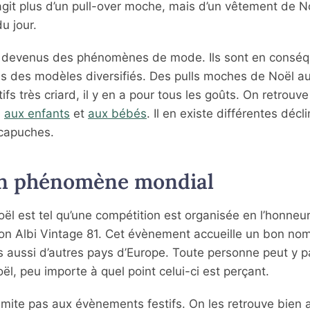
agit plus d’un pull-over moche, mais d’un vêtement de N
u jour.
nt devenus des phénomènes de mode. Ils sont en conséq
es des modèles diversifiés. Des pulls moches de Noël a
s très criard, il y en a pour tous les goûts. On retrouv
,
aux enfants
et
aux bébés
. Il en existe différentes décl
capuches.
 un phénomène mondial
l est tel qu’une compétition est organisée en l’honneur
n Albi Vintage 81. Cet évènement accueille un bon no
 aussi d’autres pays d’Europe. Toute personne peut y pa
l, peu importe à quel point celui-ci est perçant.
 limite pas aux évènements festifs. On les retrouve bien 